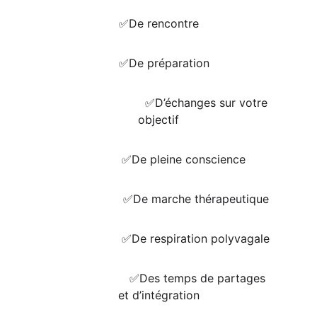
✅️De rencontre
    ✅️De préparation 
                            ✅️D’échanges sur votre 
objectif
              ✅️De pleine conscience
                      ✅️De marche thérapeutique 
                     ✅️De respiration polyvagale
                       ✅️Des temps de partages 
et d’intégration