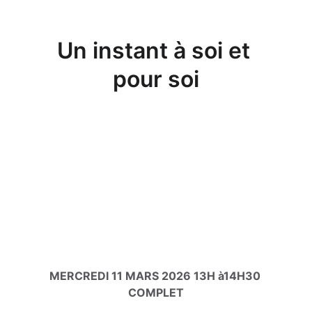
Un instant à soi et 
pour soi
ATELIERS ANNUELS PRENDRE SOIN 
DE SOI POUR PRENDRE SOIN DE LA 
RELATION AUX AUTRES
ATELIER REGULER SES EMOTIONS VIA 
LA MARCHE THERAPEUTIQUE EMDR
MERCREDI 11 MARS 2026 13H à14H30 
COMPLET