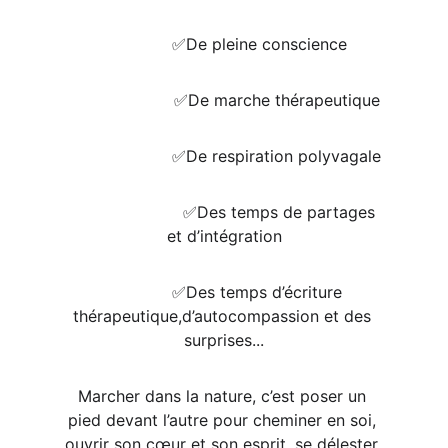
              ✅️De pleine conscience
                      ✅️De marche thérapeutique 
                     ✅️De respiration polyvagale
                       ✅️Des temps de partages 
et d’intégration
              ✅️Des temps d’écriture 
thérapeutique,d’autocompassion et des 
surprises...
Marcher dans la nature, c’est poser un 
pied devant l’autre pour cheminer en soi, 
ouvrir son cœur et son esprit, se délester 