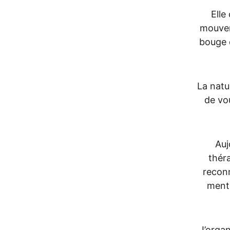
Elle
mouvem
bouge 
La natu
de vo
Auj
théra
reconn
menta
J’organ