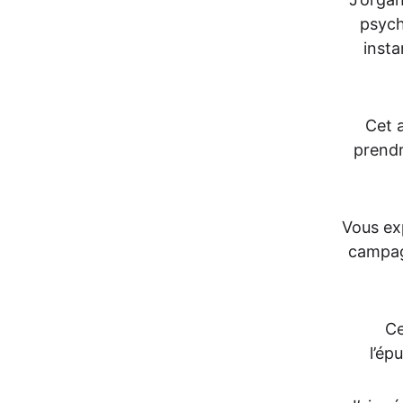
psych
insta
Cet a
prendr
Vous ex
campagn
Ce
l’ép