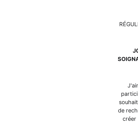
ATEL
RÉGUL
J
SOIGNA
J'ai
partic
souhait
de rech
créer