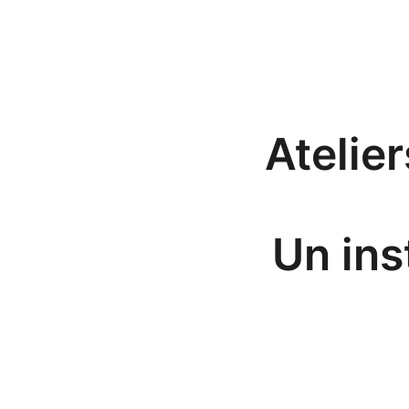
Atelier
Un ins
A
D