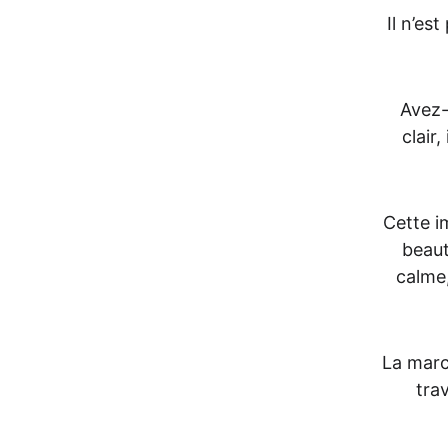
Il n’es
Avez-
clair,
Cette i
beaut
calme,
La marc
trav